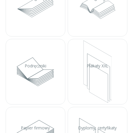
Podręczniki
Plakaty XXL
Papier firmowy
Dyplomy, certyfikaty