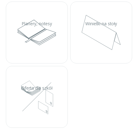
Planery, notesy
Winietki na stoły
Oferta dla szkół