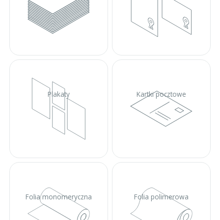
Plakaty
Kartki pocztowe
Folia monomeryczna
Folia polimerowa