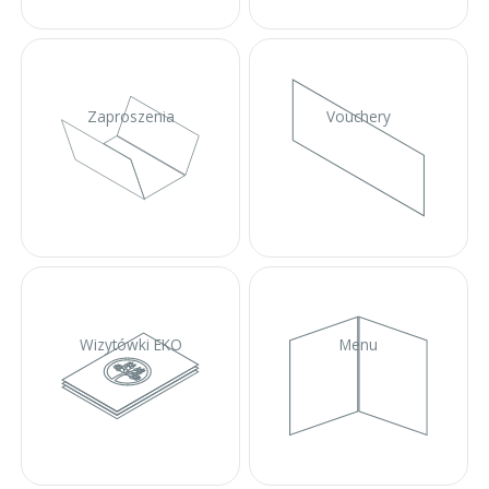
Zaproszenia
Vouchery
Wizytówki EKO
Menu