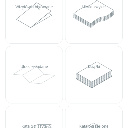
Wizytówki bigowane
Ulotki zwykłe
Ulotki składane
Książki
Katalogi szyte
Katalogi klejone