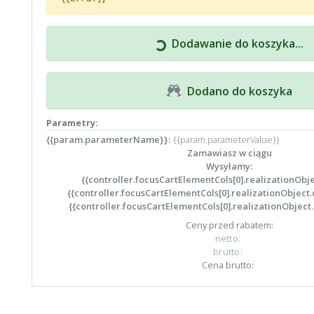
Dodawanie do koszyka...
Dodano do koszyka
Parametry:
{{param.parameterName}}:
{{param.parameterValue}}
Zamawiasz w ciągu
Wysyłamy:
{{controller.focusCartElementCols[0].realizationOb
{{controller.focusCartElementCols[0].realizationObject.d
{{controller.focusCartElementCols[0].realizationObject.
Ceny przed rabatem:
netto:
brutto:
Cena brutto: