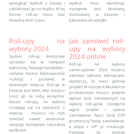
wyciągnąć wydruk z kasety i
wydruk musi wyschnąć,
zablokować go na drążku. W tej
następnie jest docinany,
formie roll-up może stać
montowany w kasecie i
dowolną ilość czasu.
pakowany do wysyłki.
Roll-upy na
Jak zamówić roll-
wybory 2024
upy na wybory
2024 online
System roll-up doskonale
sprawdzi się w kampanii
Roll-up na wybory
wyborczej Twojego kandydata -
samorządowe 2024 możesz
reklamę można błyskawicznie
zamówić kilkoma kliknięciami,
rozłożyć i postawić w
wystarczy, że masz gotowy
dowolnym miejscu. Roll-up w
projekt! W naszym kalkulatorze
kasecie jest lekki, więc możesz
produktowym musisz jedynie
nosić go ze sobą wszędzie.
wpisać ilość zamawianych na
Nasze roll-upy na wybory
wybory roll-upów, następnie
rozwijają się na wysokość 2
wgrać projekt i opłacić
metrów - możesz na nich
zamówienie. Nasz dział DTP
zmieścić nawet wizerunek
przetworzy Twoje zamówienie,
swojego kandydata naturalnej
a ekipa z LFP je zrealizuje.
wielkości!
Pamiętaj, że wydruk