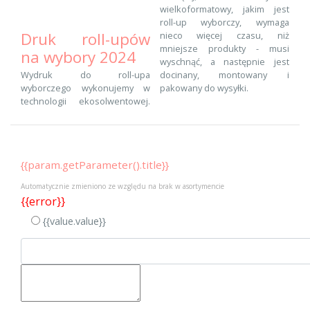
wielkoformatowy, jakim jest
roll-up wyborczy, wymaga
Druk roll-upów
nieco więcej czasu, niż
mniejsze produkty - musi
na wybory 2024
wyschnąć, a następnie jest
docinany, montowany i
Wydruk do roll-upa
pakowany do wysyłki.
wyborczego wykonujemy w
technologii ekosolwentowej.
{{param.getParameter().title}}
Automatycznie zmieniono ze względu na brak w asortymencie
{{error}}
{{value.value}}