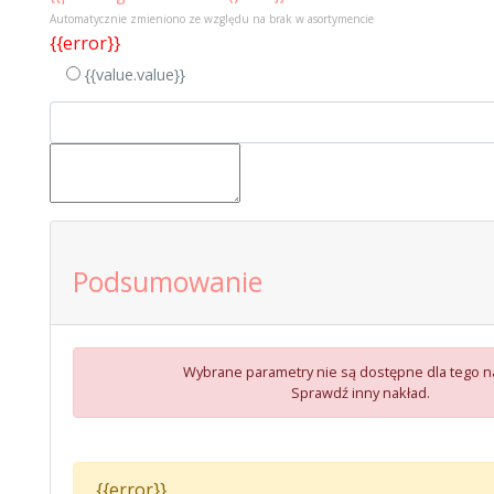
Automatycznie zmieniono ze względu na brak w asortymencie
{{error}}
{{value.value}}
Podsumowanie
Wybrane parametry nie są dostępne dla tego n
Sprawdź inny nakład.
{{error}}